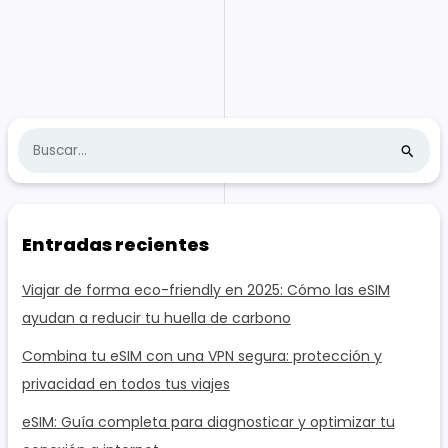
B
u
s
c
Entradas recientes
a
r
Viajar de forma eco-friendly en 2025: Cómo las eSIM
:
ayudan a reducir tu huella de carbono
Combina tu eSIM con una VPN segura: protección y
privacidad en todos tus viajes
eSIM: Guía completa para diagnosticar y optimizar tu