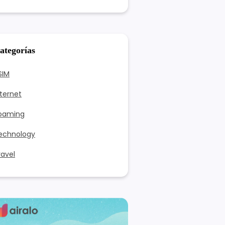
ategorías
SIM
nternet
oaming
echnology
ravel