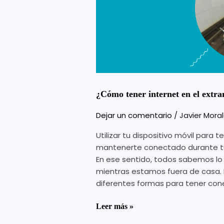
extranjero
en
dispositivos
móviles?
¿Cómo tener internet en el extra
Dejar un comentario
/
Javier Mora
Utilizar tu dispositivo móvil para 
mantenerte conectado durante tu r
En ese sentido, todos sabemos l
mientras estamos fuera de casa. P
diferentes formas para tener cone
Leer más »