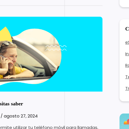
C
e
I
R
T
T
itas saber
z
/
agosto 27, 2024
rmite utilizar tu teléfono móvil para llamadas,