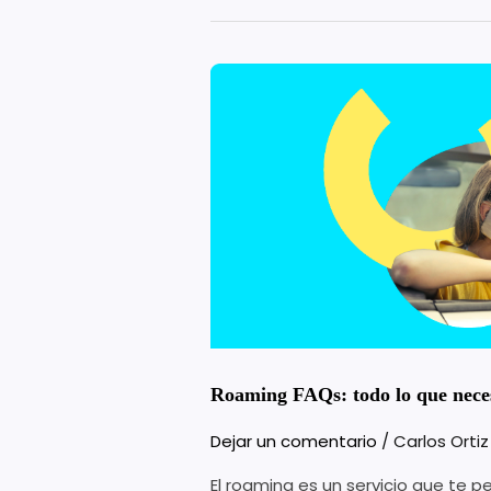
Roaming
FAQs:
todo
lo
que
necesitas
saber
Roaming FAQs: todo lo que neces
Dejar un comentario
/
Carlos Orti
El roaming es un servicio que te pe