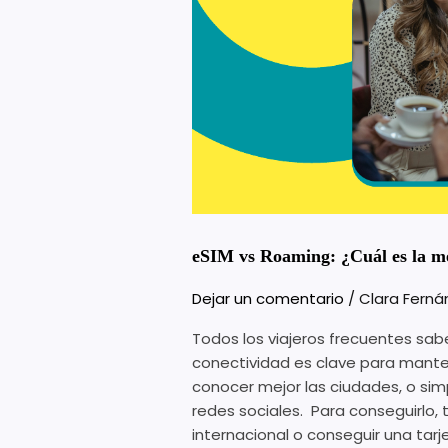
Roaming:
¿Cuál
es
la
mejor
opción
para
viajar
al
extranjero?
eSIM vs Roaming: ¿Cuál es la me
Dejar un comentario
/
Clara Fern
Todos los viajeros frecuentes sabe
conectividad es clave para mante
conocer mejor las ciudades, o si
redes sociales. Para conseguirlo, 
internacional o conseguir una tar