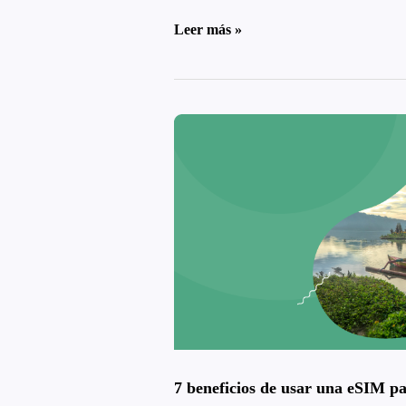
Leer más »
7
beneficios
de
usar
una
eSIM
para
Indonesia
7 beneficios de usar una eSIM p