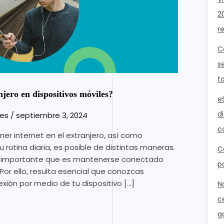
:
2
r
C
s
t
njero en dispositivos móviles?
e
d
les
/
septiembre 3, 2024
c
tener internet en el extranjero, así como
utina diaria, es posible de distintas maneras.
C
o importante que es mantenerse conectado
p
or ello, resulta esencial que conozcas
xión por medio de tu dispositivo […]
N
c
g