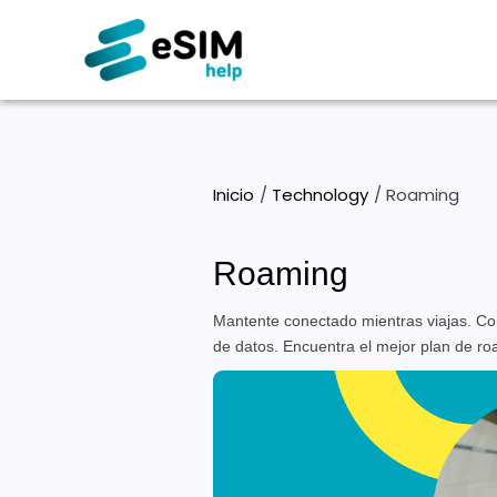
Ir
al
contenido
Inicio
Technology
Roaming
Roaming
Mantente conectado mientras viajas. Co
de datos. Encuentra el mejor plan de ro
¿Cómo
tener
internet
en
el