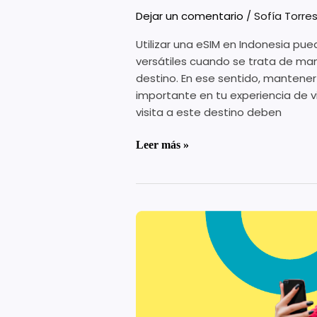
Dejar un comentario
/
Sofía Torre
Utilizar una eSIM en Indonesia pu
versátiles cuando se trata de man
destino. En ese sentido, mantene
importante en tu experiencia de vi
visita a este destino deben
Leer más »
Roaming
fuera
de
Europa:
todo
lo