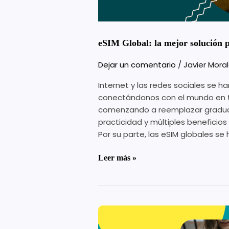
fronteras
eSIM Global: la mejor solución p
Dejar un comentario
/
Javier Mora
Internet y las redes sociales se h
conectándonos con el mundo en ti
comenzando a reemplazar gradual
practicidad y múltiples benefici
Por su parte, las eSIM globales se
Leer más »
eSIM
vs