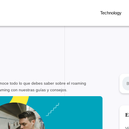
Technology
noce todo lo que debes saber sobre el roaming
B
aming con nuestras guías y consejos.
u
s
c
E
a
r
V