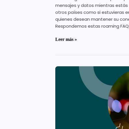
mensajes y datos mientras estás 
otros países como si estuvieras e
quienes desean mantener su conect
Respondemos estas roaming FAQ
Leer más »
eSIM
Global:
la
mejor
solución
para
estar
conectado
sin