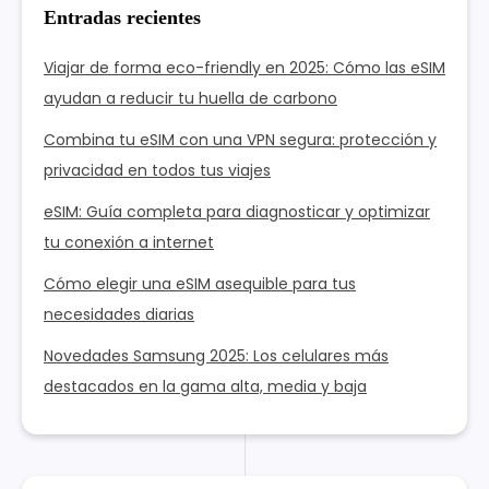
Entradas recientes
a
r
Viajar de forma eco-friendly en 2025: Cómo las eSIM
:
ayudan a reducir tu huella de carbono
Combina tu eSIM con una VPN segura: protección y
privacidad en todos tus viajes
eSIM: Guía completa para diagnosticar y optimizar
tu conexión a internet
Cómo elegir una eSIM asequible para tus
necesidades diarias
Novedades Samsung 2025: Los celulares más
destacados en la gama alta, media y baja