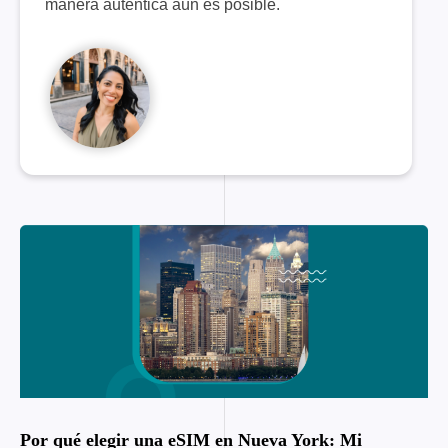
manera auténtica aún es posible.
Por
qué
elegir
una
eSIM
en
Nueva
York:
Mi
Por qué elegir una eSIM en Nueva York: Mi