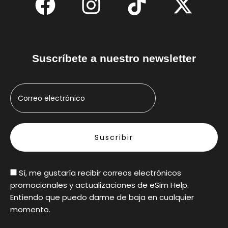
Suscríbete a nuestro newsletter
Sí, me gustaría recibir correos electrónicos
promocionales y actualizaciones de eSim Help.
Entiendo que puedo darme de baja en cualquier
momento.