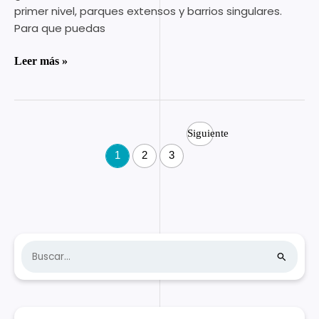
primer nivel, parques extensos y barrios singulares.
Para que puedas
Leer más »
Siguiente
1
2
3
B
u
s
c