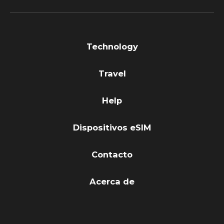
Technology
Travel
Help
Dispositivos eSIM
Contacto
Acerca de