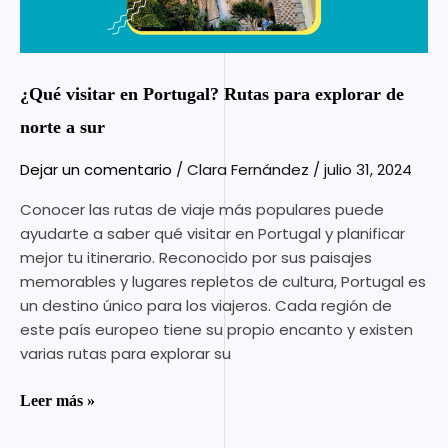
para
explorar
de
norte
¿Qué visitar en Portugal? Rutas para explorar de
a
norte a sur
sur
Dejar un comentario
/
Clara Fernández
/
julio 31, 2024
Conocer las rutas de viaje más populares puede
ayudarte a saber qué visitar en Portugal y planificar
mejor tu itinerario. Reconocido por sus paisajes
memorables y lugares repletos de cultura, Portugal es
un destino único para los viajeros. Cada región de
este país europeo tiene su propio encanto y existen
varias rutas para explorar su
Leer más »