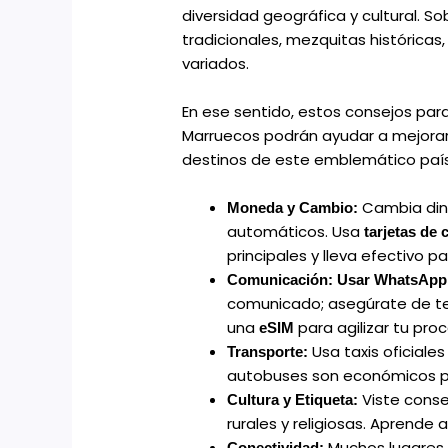
diversidad geográfica y cultural. S
tradicionales, mezquitas históricas
variados.
En ese sentido, estos consejos para
Marruecos podrán ayudar a mejorar t
destinos de este emblemático paí
Cambia dine
Moneda y Cambio:
automáticos. Usa
tarjetas de 
principales y lleva efectivo 
Comunicación:
Usar WhatsApp
comunicado; asegúrate de te
una
para agilizar tu pro
eSIM
Usa taxis oficiales
Transporte:
autobuses son económicos pa
Viste cons
Cultura y Etiqueta:
rurales y religiosas. Aprende
Muchos lugares 
Conectividad: