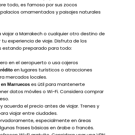
obre todo, es famoso por sus zocos
, palacios ornamentados y paisajes naturales
 viajar a Marrakech o cualquier otro destino de
u experiencia de viaje. Disfruta de los
s estando preparado para todo:
ro en el aeropuerto o usa cajeros
en lugares turísticos o atracciones
crédito
para mercados locales.
es útil para mantenerte
 en Marruecos
ner datos móviles o Wi-Fi. Considera comprar
ceso.
 y acuerda el precio antes de viajar. Trenes y
ra viajar entre ciudades.
ervadoramente, especialmente en áreas
 algunas frases básicas en árabe o francés.
ofrecen Wi-Fi gratuito. Considera usar una VPN