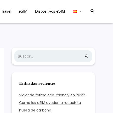
Buscar
Travel
eSIM
Dispositivos eSIM
B
u
s
c
Entradas recientes
a
r
Viajar de forma eco-friendly en 2025:
:
Cómo las eSIM ayudan a reducir tu
huella de carbono