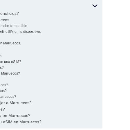
eneficios?
uecos
rador compatible.
fil eSIM en tu dispositivo.
 en Marruecos.
s
con una eSIM?
os?
a Marruecos?
uecos?
cos?
Marruecos?
ajar a Marruecos?
os?
ea en Marruecos?
tu eSIM en Marruecos?