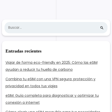
B
u
s
c
Entradas recientes
a
r
Viajar de forma eco-friendly en 2025: Cómo las eSIM
:
ayudan a reducir tu huella de carbono
Combina tu eSIM con una VPN segura: protección y
privacidad en todos tus viajes
eSIM: Guía completa para diagnosticar y optimizar tu
conexión a internet