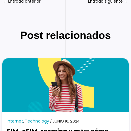
←
Entrada anterior
Entrada siguiente
→
Post relacionados
Internet
Technology
,
/
JUNIO 10, 2024
SIM, eSIM, roaming y más: cómo