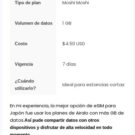
Moshi Moshi
Tipo de plan
1 GB
Volumen de datos
$4.50 USD
Costo
7 días
Vigencia
¿Cuándo
Ideal para estancias cortas
utilizarlo?
En mi experiencia, la mejor opción de eSIM para
Japón fue usar los planes de Airalo con más GB de
datos.
Así pude compartir datos con otros
dispositivos y disfrutar de alta velocidad en todo
momento.