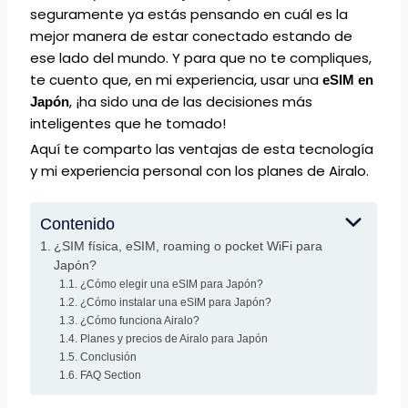
seguramente ya estás pensando en cuál es la
mejor manera de estar conectado estando de
ese lado del mundo. Y para que no te compliques,
te cuento que, en mi experiencia, usar una
eSIM en
, ¡ha sido una de las decisiones más
Japón
inteligentes que he tomado!
Aquí te comparto las ventajas de esta tecnología
y mi experiencia personal con los planes de Airalo.
Contenido
¿SIM física, eSIM, roaming o pocket WiFi para
Japón?
¿Cómo elegir una eSIM para Japón?
¿Cómo instalar una eSIM para Japón?
¿Cómo funciona Airalo?
Planes y precios de Airalo para Japón
Conclusión
FAQ Section