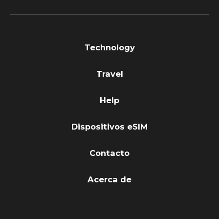
Technology
Travel
Help
Dispositivos eSIM
Contacto
Acerca de