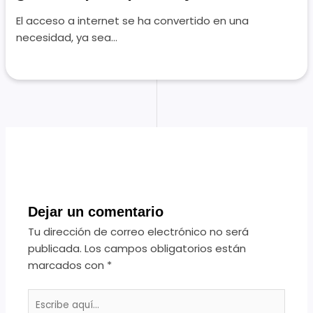
El acceso a internet se ha convertido en una
necesidad, ya sea…
Dejar un comentario
Tu dirección de correo electrónico no será
publicada.
Los campos obligatorios están
marcados con
*
Escribe