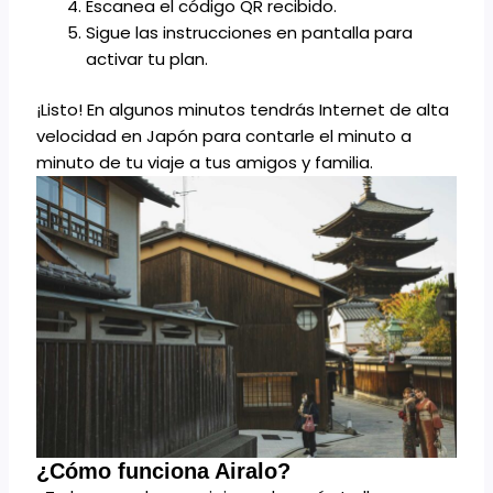
Escanea el código QR recibido.
Sigue las instrucciones en pantalla para
activar tu plan.
¡Listo! En algunos minutos tendrás Internet de alta
velocidad en Japón para contarle el minuto a
minuto de tu viaje a tus amigos y familia.
¿Cómo funciona Airalo?