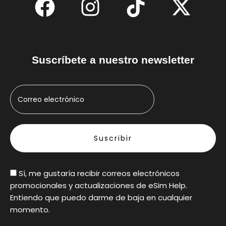
Suscríbete a nuestro newsletter
Sí, me gustaría recibir correos electrónicos
promocionales y actualizaciones de eSim Help.
Entiendo que puedo darme de baja en cualquier
momento.