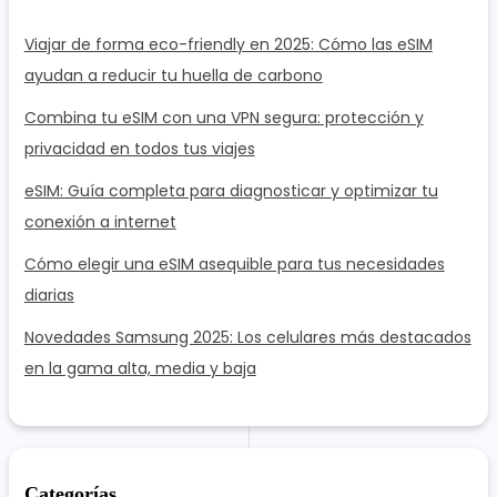
a
r
Viajar de forma eco-friendly en 2025: Cómo las eSIM
:
ayudan a reducir tu huella de carbono
Combina tu eSIM con una VPN segura: protección y
privacidad en todos tus viajes
eSIM: Guía completa para diagnosticar y optimizar tu
conexión a internet
Cómo elegir una eSIM asequible para tus necesidades
diarias
Novedades Samsung 2025: Los celulares más destacados
en la gama alta, media y baja
Categorías