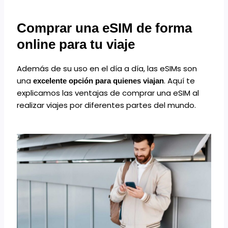
Comprar una eSIM de forma
online para tu viaje
Además de su uso en el día a día, las eSIMs son
una
. Aquí te
excelente opción para quienes viajan
explicamos las ventajas de comprar una eSIM al
realizar viajes por diferentes partes del mundo.