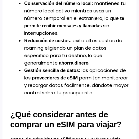
mantienes tu
Conservación del número local:
número local activo mientras usas un
número temporal en el extranjero, lo que
te
sin
permite recibir mensajes y llamadas
interrupciones.
evita altos costos de
Reducción de costos:
roaming eligiendo un plan de datos
específico para tu destino, lo que
generalmente
.
ahorra dinero
las aplicaciones de
Gestión sencilla de datos:
los
permiten monitorear
proveedores de eSIM
y recargar datos fácilmente, dándote mayor
control sobre tu presupuesto.
¿Qué considerar antes de
comprar un eSIM para viajar?