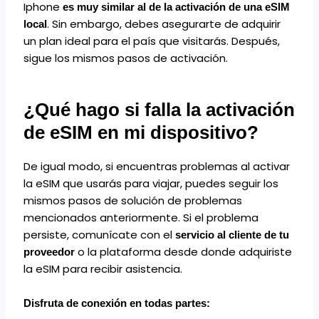
Iphone
es muy similar al de la activación de una eSIM
. Sin embargo, debes asegurarte de adquirir
local
un plan ideal para el país que visitarás. Después,
sigue los mismos pasos de activación.
¿Qué hago si falla la activación
de eSIM en mi dispositivo?
De igual modo, si encuentras problemas al activar
la eSIM que usarás para viajar, puedes seguir los
mismos pasos de solución de problemas
mencionados anteriormente. Si el problema
persiste, comunícate con el
servicio al cliente de tu
o la plataforma desde donde adquiriste
proveedor
la eSIM para recibir asistencia.
Disfruta de conexión en todas partes: