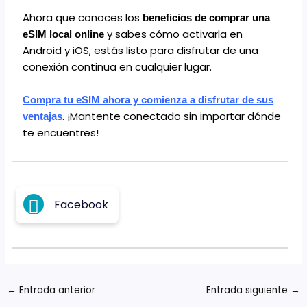
Ahora que conoces los
beneficios de comprar una
y sabes cómo activarla en
eSIM local online
Android y iOS, estás listo para disfrutar de una
conexión continua en cualquier lugar.
Compra tu eSIM ahora y comienza a disfrutar de sus
.
¡Mantente conectado sin importar dónde
ventajas
te encuentres!
Facebook
←
Entrada anterior
Entrada siguiente
→