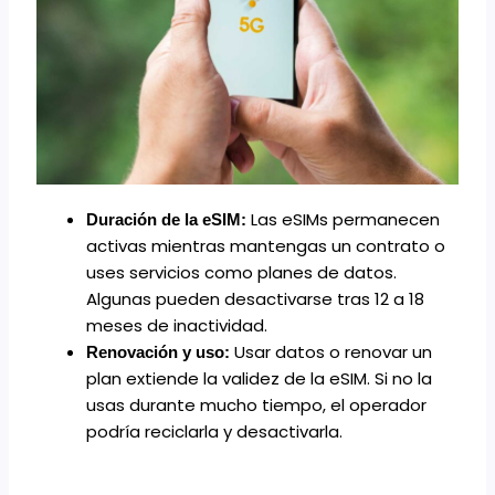
Las eSIMs permanecen
Duración de la eSIM:
activas mientras mantengas un contrato o
uses servicios como planes de datos.
Algunas pueden desactivarse tras 12 a 18
meses de inactividad.
Usar datos o renovar un
Renovación y uso:
plan extiende la validez de la eSIM. Si no la
usas durante mucho tiempo, el operador
podría reciclarla y desactivarla​.