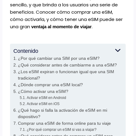
sencillo, y que brinda a los usuarios una serie de
beneficios. Conocer cómo comprar una eSIM,
cómo activarla, y cómo tener una eSIM puede ser
una gran
.
ventaja al momento de viajar
Contenido
¿Por qué cambiar una SIM por una eSIM?
¿Qué considerar antes de cambiarme a una eSIM?
¿Los eSIM expiran o funcionan igual que una SIM
tradicional?
¿Dónde comprar una eSIM local?
¿Cómo activar una eSIM?
Activar eSIM en Android
Activar eSIM en iOS
¿Qué hago si falla la activación de eSIM en mi
dispositivo?
Comprar una eSIM de forma online para tu viaje
¿Por qué comprar un eSIM si vas a viajar?