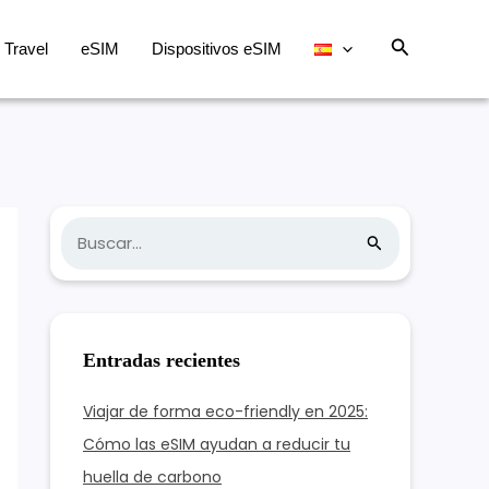
Buscar
Travel
eSIM
Dispositivos eSIM
B
u
s
c
Entradas recientes
a
r
Viajar de forma eco-friendly en 2025:
:
Cómo las eSIM ayudan a reducir tu
huella de carbono