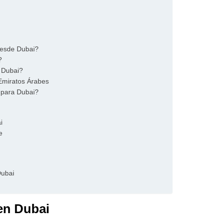
desde Dubai?
?
a Dubai?
 Emiratos Árabes
 para Dubai?
i
e
Dubai
en Dubai